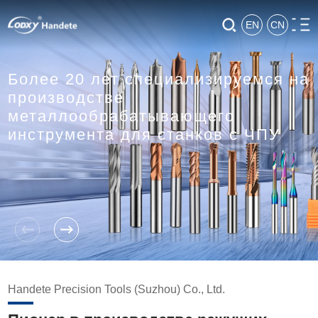
EN
CN
Более 20 лет специализируемся на
производстве
металлообрабатывающего
инструмента для станков с ЧПУ
Handete Precision Tools (Suzhou) Co., Ltd.